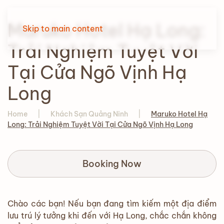
Maruko Hotel Hạ Long:
Skip to main content
Trải Nghiệm Tuyệt Vời
Tại Cửa Ngõ Vịnh Hạ
Long
Home
Khách Sạn Quảng Ninh
Maruko Hotel Hạ
Long: Trải Nghiệm Tuyệt Vời Tại Cửa Ngõ Vịnh Hạ Long
Booking Now
Chào các bạn! Nếu bạn đang tìm kiếm một địa điểm
lưu trú lý tưởng khi đến với Hạ Long, chắc chắn không