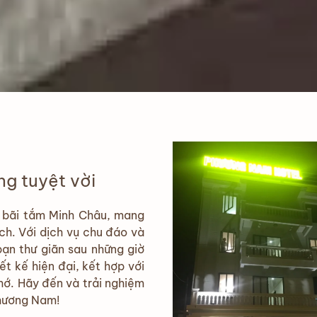
ng tuyệt vời
 bãi tắm Minh Châu, mang
ch. Với dịch vụ chu đáo và
 bạn thư giãn sau những giờ
t kế hiện đại, kết hợp với
hớ. Hãy đến và trải nghiệm
Phương Nam!