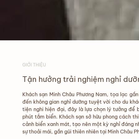
GIỚI THIỆU
Tận hưởng trải nghiệm nghỉ dưỡ
Khách sạn Minh Châu Phương Nam, tọa lạc gần
đến không gian nghỉ dưỡng tuyệt vời cho du khá
tiện nghi hiện đại, đây là lựa chọn lý tưởng để
phút tắm biển. Khách sạn sở hữu phong cách thiế
cảnh biển xanh mát, tạo nên một kỳ nghỉ đáng n
sự thoải mái, gần gũi thiên nhiên tại Minh Châu 