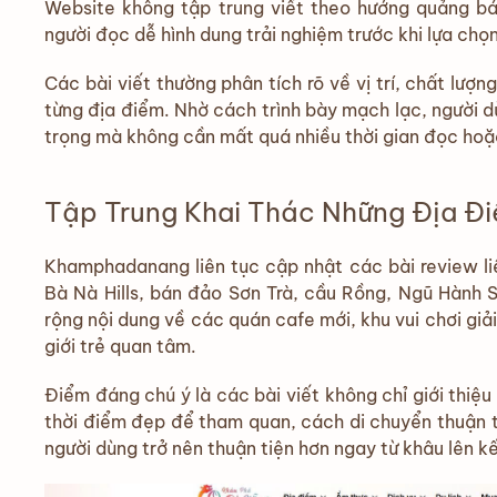
Website không tập trung viết theo hướng quảng b
người đọc dễ hình dung trải nghiệm trước khi lựa chọ
Các bài viết thường phân tích rõ về vị trí, chất lượ
từng địa điểm. Nhờ cách trình bày mạch lạc, người 
trọng mà không cần mất quá nhiều thời gian đọc hoặ
Tập Trung Khai Thác Những Địa Đ
Khamphadanang liên tục cập nhật các bài review li
Bà Nà Hills, bán đảo Sơn Trà, cầu Rồng, Ngũ Hành
rộng nội dung về các quán cafe mới, khu vui chơi giả
giới trẻ quan tâm.
Điểm đáng chú ý là các bài viết không chỉ giới thiệ
thời điểm đẹp để tham quan, cách di chuyển thuận ti
người dùng trở nên thuận tiện hơn ngay từ khâu lên k