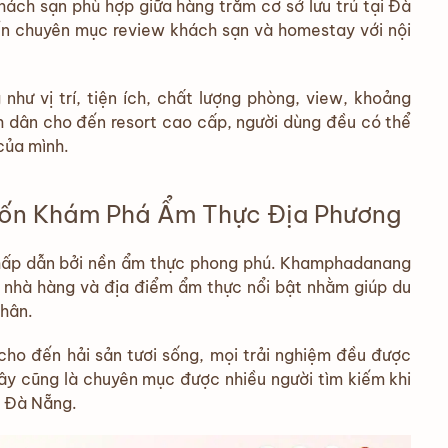
hách sạn phù hợp giữa hàng trăm cơ sở lưu trú tại Đà
n chuyên mục review khách sạn và homestay với nội
như vị trí, tiện ích, chất lượng phòng, view, khoảng
h dân cho đến resort cao cấp, người dùng đều có thể
của mình.
uốn Khám Phá Ẩm Thực Địa Phương
 hấp dẫn bởi nền ẩm thực phong phú. Khamphadanang
, nhà hàng và địa điểm ẩm thực nổi bật nhằm giúp du
nhân.
cho đến hải sản tươi sống, mọi trải nghiệm đều được
 Đây cũng là chuyên mục được nhiều người tìm kiếm khi
c Đà Nẵng.