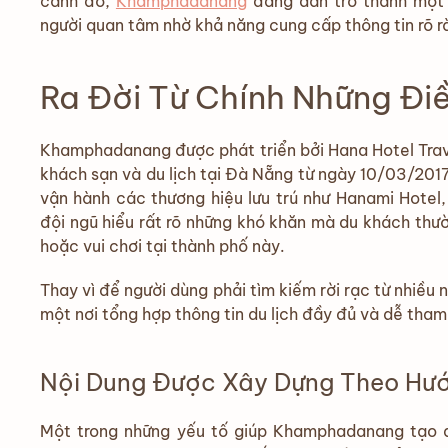
cảnh đó,
Khamphadanang
đang dần trở thành một 
người quan tâm nhờ khả năng cung cấp thông tin rõ rà
Ra Đời Từ Chính Những Đ
Khamphadanang được phát triển bởi Hana Hotel Trav
khách sạn và du lịch tại Đà Nẵng từ ngày 10/03/2017
vận hành các thương hiệu lưu trú như Hanami Hotel,
đội ngũ hiểu rất rõ những khó khăn mà du khách thườ
hoặc vui chơi tại thành phố này.
Thay vì để người dùng phải tìm kiếm rời rạc từ nhi
một nơi tổng hợp thông tin du lịch đầy đủ và dễ th
Nội Dung Được Xây Dựng Theo Hướ
Một trong những yếu tố giúp Khamphadanang tạo đư