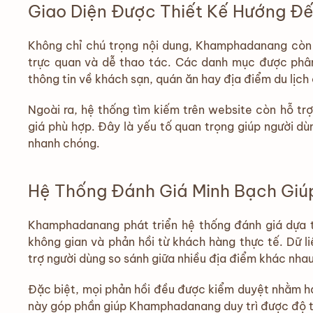
Giao Diện Được Thiết Kế Hướng Đ
Không chỉ chú trọng nội dung, Khamphadanang còn 
trực quan và dễ thao tác. Các danh mục được phân
thông tin về khách sạn, quán ăn hay địa điểm du lịch 
Ngoài ra, hệ thống tìm kiếm trên website còn hỗ trợ 
giá phù hợp. Đây là yếu tố quan trọng giúp người dùng
nhanh chóng.
Hệ Thống Đánh Giá Minh Bạch Giú
Khamphadanang phát triển hệ thống đánh giá dựa trê
không gian và phản hồi từ khách hàng thực tế. Dữ 
trợ người dùng so sánh giữa nhiều địa điểm khác nhau
Đặc biệt, mọi phản hồi đều được kiểm duyệt nhằm hạ
này góp phần giúp Khamphadanang duy trì được độ ti