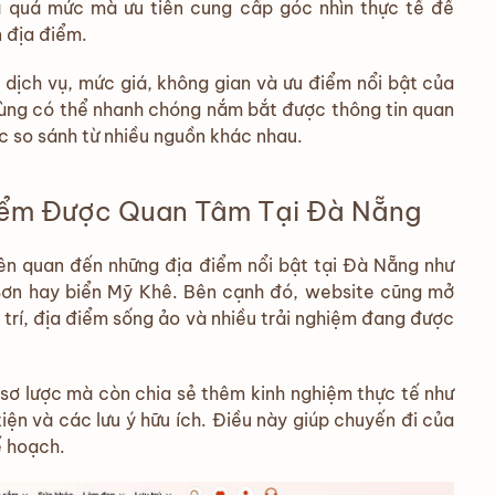
á quá mức mà ưu tiên cung cấp góc nhìn thực tế để
n địa điểm.
ng dịch vụ, mức giá, không gian và ưu điểm nổi bật của
dùng có thể nhanh chóng nắm bắt được thông tin quan
c so sánh từ nhiều nguồn khác nhau.
iểm Được Quan Tâm Tại Đà Nẵng
ên quan đến những địa điểm nổi bật tại Đà Nẵng như
 Sơn hay biển Mỹ Khê. Bên cạnh đó, website cũng mở
i trí, địa điểm sống ảo và nhiều trải nghiệm đang được
u sơ lược mà còn chia sẻ thêm kinh nghiệm thực tế như
ện và các lưu ý hữu ích. Điều này giúp chuyến đi của
ế hoạch.