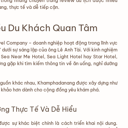
trong những chuyên trang review du lịch được nhiều
ng, thực tế và dễ tiếp cận.
iều Du Khách Quan Tâm
el Company – doanh nghiệp hoạt động trong lĩnh vực
 dưới sự sáng lập của ông Lê Anh Tài. Với kinh nghiệm
 Sea Near Me Hotel, Sea Light Hotel hay Star Hotel,
ng gặp khi tìm kiếm thông tin về ăn uống, nghỉ dưỡng
ều nguồn khác nhau, Khamphadanang được xây dựng như
am khảo hơn dành cho cộng đồng yêu khám phá.
ng Thực Tế Và Dễ Hiểu
ợc sự khác biệt chính là cách triển khai nội dung.