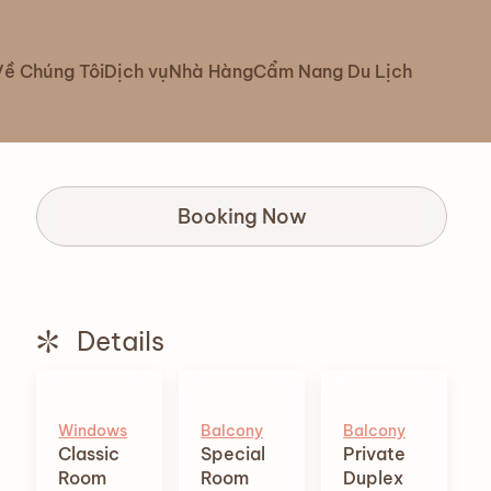
Về Chúng Tôi
Dịch vụ
Nhà Hàng
Cẩm Nang Du Lịch
Booking Now
Details
Windows
Balcony
Balcony
Classic
Special
Private
Room
Room
Duplex