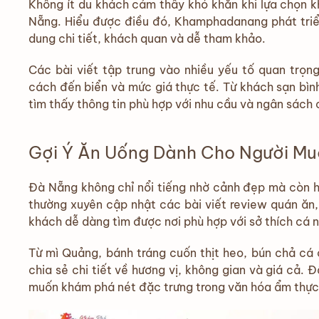
Không ít du khách cảm thấy khó khăn khi lựa chọn k
Nẵng. Hiểu được điều đó, Khamphadanang phát triể
dung chi tiết, khách quan và dễ tham khảo.
Các bài viết tập trung vào nhiều yếu tố quan trọng 
cách đến biển và mức giá thực tế. Từ khách sạn bìn
tìm thấy thông tin phù hợp với nhu cầu và ngân sách 
Gợi Ý Ăn Uống Dành Cho Người M
Đà Nẵng không chỉ nổi tiếng nhờ cảnh đẹp mà còn
thường xuyên cập nhật các bài viết review quán ăn
khách dễ dàng tìm được nơi phù hợp với sở thích cá 
Từ mì Quảng, bánh tráng cuốn thịt heo, bún chả cá 
chia sẻ chi tiết về hương vị, không gian và giá cả.
muốn khám phá nét đặc trưng trong văn hóa ẩm thự