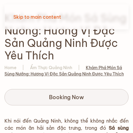
Khám Phá Món Sá Sùng
Skip to main content
Nướng: Hương Vị Đặc
Sản Quảng Ninh Được
Yêu Thích
Home
Ẩm Thực Quảng Ninh
Khám Phá Món Sá
Sùng Nướng: Hương Vị Đặc Sản Quảng Ninh Được Yêu Thích
Booking Now
Khi nói đến Quảng Ninh, không thể không nhắc đến
các món ăn hải sản đặc trưng, trong đó
Sá sùng