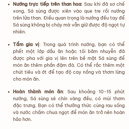
Nướng trực tiếp trên than hoa
: Sau khi đã sơ chế
xong, Sá sùng được xiên vào que tre rồi nướng
trên lửa than. Điều quan trọng là nướng đều tay để
Sá sùng không bị cháy mà vẫn giữ được độ ngọt tự
nhiên.
Tẩm gia vị
: Trong quá trình nướng, bạn có thể
phết một lớp dầu ăn hoặc tỏi băm nhuyễn đã
được pha với gia vị lên trên bề mặt Sá sùng để
món ăn thêm phần đậm đà. Có thể rắc thêm một
chút tiêu và ớt để tạo độ cay nồng và thơm lừng
cho món ăn.
Hoàn thành món ăn
: Sau khoảng 10-15 phút
nướng, Sá sùng sẽ chín vàng đều, có mùi thơm
đặc trưng. Bạn có thể thưởng thức cùng rau sống
và nước chấm chua ngọt để món ăn trở nên hoàn
hảo hơn.