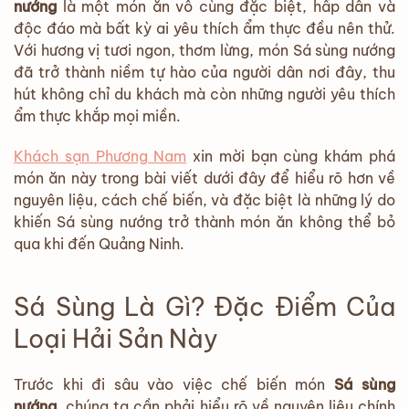
nướng
là một món ăn vô cùng đặc biệt, hấp dẫn và
độc đáo mà bất kỳ ai yêu thích ẩm thực đều nên thử.
Với hương vị tươi ngon, thơm lừng, món Sá sùng nướng
đã trở thành niềm tự hào của người dân nơi đây, thu
hút không chỉ du khách mà còn những người yêu thích
ẩm thực khắp mọi miền.
Khách sạn Phương Nam
xin mời bạn cùng khám phá
món ăn này trong bài viết dưới đây để hiểu rõ hơn về
nguyên liệu, cách chế biến, và đặc biệt là những lý do
khiến Sá sùng nướng trở thành món ăn không thể bỏ
qua khi đến Quảng Ninh.
Sá Sùng Là Gì? Đặc Điểm Của
Loại Hải Sản Này
Trước khi đi sâu vào việc chế biến món
Sá sùng
nướng
, chúng ta cần phải hiểu rõ về nguyên liệu chính