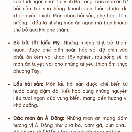
sản tươi ngon nhất tại vịnh Hạ Long, các món ăn từ
hải sản tại nhà hàng khách sạn luôn được du
khách yêu thích. Món cháo hải sản, ghẹ hấp, tôm
nướng… đều là những món ăn ngon mà bạn không
thể bỏ qua khi ghé thăm.
Bò bít tết kiểu Mỹ
: Những miếng thịt bò thơm
ngon, được chế biến hoàn hảo với độ chín vừa
phải, ăn kèm với khoai tây nghiền, rau sống sẽ là
món ăn tuyệt vời cho những ai yêu thích ẩm thực
phương Tây.
Lẩu hải sản
: Món lẩu hải sản được chế biến từ
nước dùng đậm đà, kết hợp cùng những nguyên
liệu tươi ngon của vùng biển, mang đến hương vị
khó cưỡng.
Các món ăn Á Đông
: Những món ăn mang đậm
hương vị Á Đông như phở bò, cơm gà, bún chả…