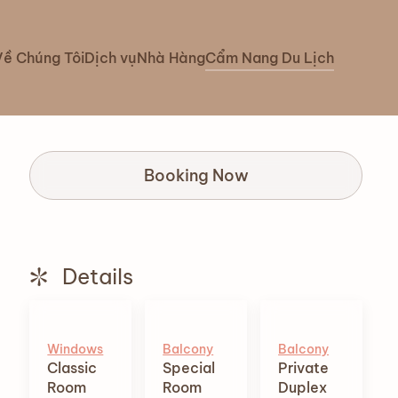
Về Chúng Tôi
Dịch vụ
Nhà Hàng
Cẩm Nang Du Lịch
Booking Now
Details
Windows
Balcony
Balcony
Classic
Special
Private
Room
Room
Duplex