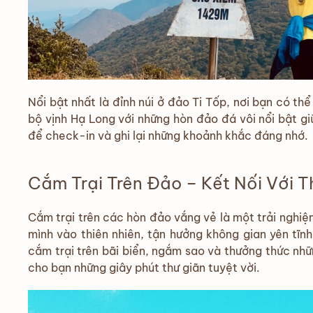
Nổi bật nhất là đỉnh núi ở đảo Ti Tốp, nơi bạn có th
bộ vịnh Hạ Long với những hòn đảo đá vôi nổi bật gi
để check-in và ghi lại những khoảnh khắc đáng nhớ.
Cắm Trại Trên Đảo – Kết Nối Với T
Cắm trại trên các hòn đảo vắng vẻ là một trải nghiệ
mình vào thiên nhiên, tận hưởng không gian yên tĩn
cắm trại trên bãi biển, ngắm sao và thưởng thức nh
cho bạn những giây phút thư giãn tuyệt vời.