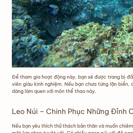
Để tham gia hoạt động này, bạn sẽ được trang bị đầ
viên giàu kinh nghiệm. Nếu bạn chưa từng lặn biển, 
dàng làm quen với môn thể thao này.
Leo Núi – Chinh Phục Những Đỉnh 
Nếu bạn yêu thích thử thách bản thân và muốn chiêm 
một lựa chọn tuyệt vời. Có nhiều ngọn núi với độ ca