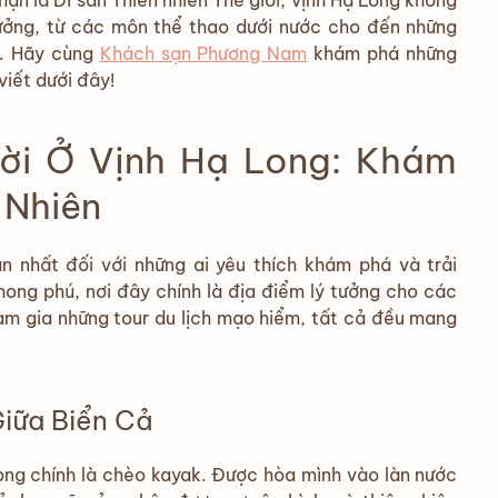
n là Di sản Thiên nhiên Thế giới, vịnh Hạ Long không
hưởng, từ các môn thể thao dưới nước cho đến những
g. Hãy cùng
Khách sạn Phương Nam
khám phá những
viết dưới đây!
ời Ở Vịnh Hạ Long: Khám
 Nhiên
 nhất đối với những ai yêu thích khám phá và trải
hong phú, nơi đây chính là địa điểm lý tưởng cho các
am gia những tour du lịch mạo hiểm, tất cả đều mang
Giữa Biển Cả
Long chính là chèo kayak. Được hòa mình vào làn nước