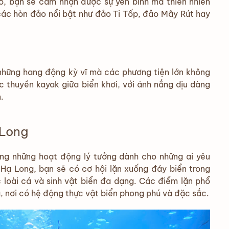
hỏ, bạn sẽ cảm nhận được sự yên bình mà thiên nhiên
các hòn đảo nổi bật như đảo Ti Tốp, đảo Mây Rút hay
những hang động kỳ vĩ mà các phương tiện lớn không
c thuyền kayak giữa biển khơi, với ánh nắng dịu dàng
.
 Long
rong những hoạt động lý tưởng dành cho những ai yêu
 Hạ Long, bạn sẽ có cơ hội lặn xuống đáy biển trong
 loài cá và sinh vật biển đa dạng. Các điểm lặn phổ
 nơi có hệ động thực vật biển phong phú và đặc sắc.