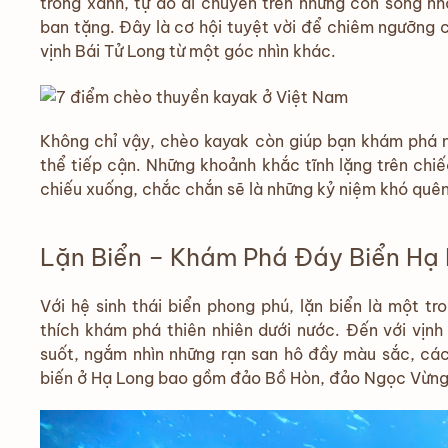
trong xanh, tự do di chuyển trên những con sóng n
ban tặng. Đây là cơ hội tuyệt vời để chiêm ngưỡng 
vịnh Bái Tử Long từ một góc nhìn khác.
Không chỉ vậy, chèo kayak còn giúp bạn khám phá 
thể tiếp cận. Những khoảnh khắc tĩnh lặng trên chiế
chiếu xuống, chắc chắn sẽ là những kỷ niệm khó quên
Lặn Biển – Khám Phá Đáy Biển Hạ
Với hệ sinh thái biển phong phú, lặn biển là một t
thích khám phá thiên nhiên dưới nước. Đến với vịnh
suốt, ngắm nhìn những rạn san hô đầy màu sắc, các
biến ở Hạ Long bao gồm đảo Bồ Hòn, đảo Ngọc Vừng,