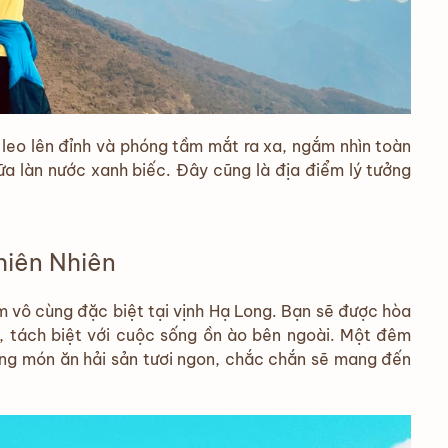
ể leo lên đỉnh và phóng tầm mắt ra xa, ngắm nhìn toàn
ữa làn nước xanh biếc. Đây cũng là địa điểm lý tưởng
hiên Nhiên
m vô cùng đặc biệt tại vịnh Hạ Long. Bạn sẽ được hòa
h, tách biệt với cuộc sống ồn ào bên ngoài. Một đêm
ững món ăn hải sản tươi ngon, chắc chắn sẽ mang đến