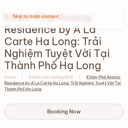
Khám Phá Anstay
Skip to main content
Residence by A La
Carte Ha Long: Trải
Nghiệm Tuyệt Vời Tại
Thành Phố Hạ Long
Home
Khách Sạn Quảng Ninh
Khám Phá Anstay
Residence by A La Carte Ha Long: Trải Nghiệm Tuyệt Vời Tại
Thành Phố Hạ Long
Booking Now