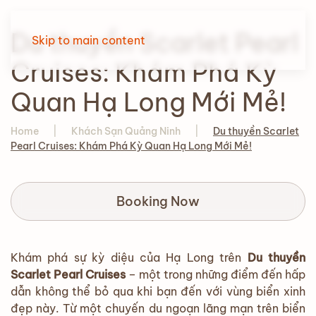
Du thuyền Scarlet Pearl
Skip to main content
Cruises: Khám Phá Kỳ
Quan Hạ Long Mới Mẻ!
Home
Khách Sạn Quảng Ninh
Du thuyền Scarlet
Pearl Cruises: Khám Phá Kỳ Quan Hạ Long Mới Mẻ!
Booking Now
Khám phá sự kỳ diệu của Hạ Long trên
Du thuyền
Scarlet Pearl Cruises
– một trong những điểm đến hấp
dẫn không thể bỏ qua khi bạn đến với vùng biển xinh
đẹp này. Từ một chuyến du ngoạn lãng mạn trên biển