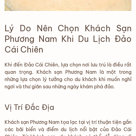
Lý Do Nên Chọn Khách Sạn
Phương Nam Khi Du Lịch Đảo
Cái Chiên
Khi đến Đảo Cái Chiên, lựa chọn nơi lưu trú là điều rất
quan trọng. Khách sạn Phương Nam là một trong
những lựa chọn lý tưởng cho du khách khi muốn nghỉ
ngơi và thư giãn sau những ngày khám phá đảo.
Vị Trí Đắc Địa
Khách sạn Phương Nam tọa lạc tại vị trí thuận tiện gần
các bãi biển và điểm du lịch nổi bật của Đảo Cái