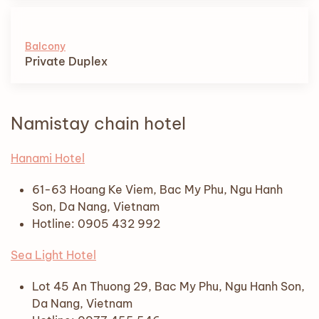
Balcony
Private Duplex
Namistay chain hotel
Hanami Hotel
61-63 Hoang Ke Viem, Bac My Phu, Ngu Hanh
Son, Da Nang, Vietnam
Hotline: 0905 432 992
Sea Light Hotel
Lot 45 An Thuong 29, Bac My Phu, Ngu Hanh Son,
Da Nang, Vietnam