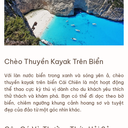
Chèo Thuyền Kayak Trên Biển
Với làn nước biển trong xanh và sóng yên ả, chèo
thuyền kayak trên biển Cái Chiên là một hoạt động
thể thao cực kỳ thú vị dành cho du khách yêu thích
thử thách và khám phá. Bạn có thể đi dọc theo bờ
biển, chiêm ngưỡng khung cảnh hoang sơ và tuyệt
đẹp của đảo từ một góc nhìn khác.