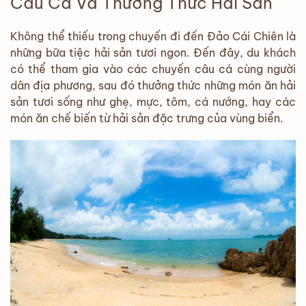
Câu Cá Và Thưởng Thức Hải Sản
Không thể thiếu trong chuyến đi đến Đảo Cái Chiên là
những bữa tiệc hải sản tươi ngon. Đến đây, du khách
có thể tham gia vào các chuyến câu cá cùng người
dân địa phương, sau đó thưởng thức những món ăn hải
sản tươi sống như ghẹ, mực, tôm, cá nướng, hay các
món ăn chế biến từ hải sản đặc trưng của vùng biển.