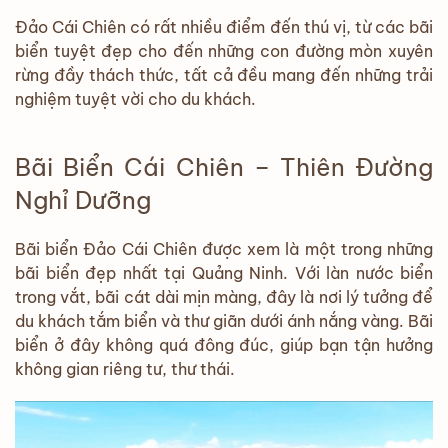
Đảo Cái Chiên có rất nhiều điểm đến thú vị, từ các bãi
biển tuyệt đẹp cho đến những con đường mòn xuyên
rừng đầy thách thức, tất cả đều mang đến những trải
nghiệm tuyệt vời cho du khách.
Bãi Biển Cái Chiên – Thiên Đường
Nghỉ Dưỡng
Bãi biển Đảo Cái Chiên được xem là một trong những
bãi biển đẹp nhất tại Quảng Ninh. Với làn nước biển
trong vắt, bãi cát dài mịn màng, đây là nơi lý tưởng để
du khách tắm biển và thư giãn dưới ánh nắng vàng. Bãi
biển ở đây không quá đông đúc, giúp bạn tận hưởng
không gian riêng tư, thư thái.