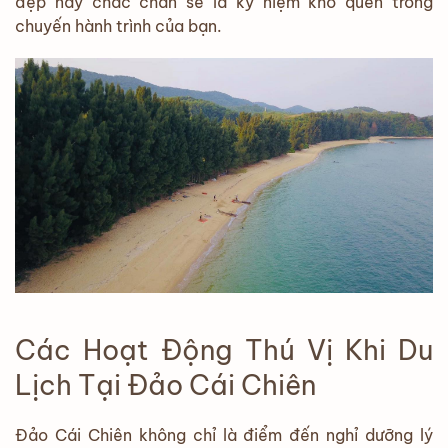
đẹp này chắc chắn sẽ là kỷ niệm khó quên trong
chuyến hành trình của bạn.
Các Hoạt Động Thú Vị Khi Du
Lịch Tại Đảo Cái Chiên
Đảo Cái Chiên không chỉ là điểm đến nghỉ dưỡng lý