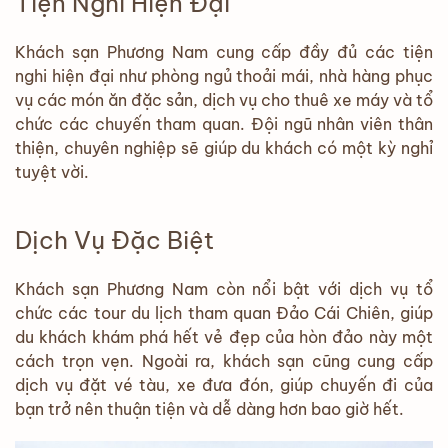
Tiện Nghi Hiện Đại
Khách sạn Phương Nam cung cấp đầy đủ các tiện
nghi hiện đại như phòng ngủ thoải mái, nhà hàng phục
vụ các món ăn đặc sản, dịch vụ cho thuê xe máy và tổ
chức các chuyến tham quan. Đội ngũ nhân viên thân
thiện, chuyên nghiệp sẽ giúp du khách có một kỳ nghỉ
tuyệt vời.
Dịch Vụ Đặc Biệt
Khách sạn Phương Nam còn nổi bật với dịch vụ tổ
chức các tour du lịch tham quan Đảo Cái Chiên, giúp
du khách khám phá hết vẻ đẹp của hòn đảo này một
cách trọn vẹn. Ngoài ra, khách sạn cũng cung cấp
dịch vụ đặt vé tàu, xe đưa đón, giúp chuyến đi của
bạn trở nên thuận tiện và dễ dàng hơn bao giờ hết.