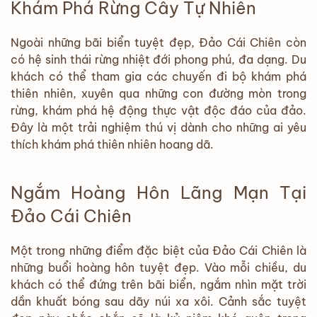
Khám Phá Rừng Cây Tự Nhiên
Ngoài những bãi biển tuyệt đẹp, Đảo Cái Chiên còn
có hệ sinh thái rừng nhiệt đới phong phú, đa dạng. Du
khách có thể tham gia các chuyến đi bộ khám phá
thiên nhiên, xuyên qua những con đường mòn trong
rừng, khám phá hệ động thực vật độc đáo của đảo.
Đây là một trải nghiệm thú vị dành cho những ai yêu
thích khám phá thiên nhiên hoang dã.
Ngắm Hoàng Hôn Lãng Mạn Tại
Đảo Cái Chiên
Một trong những điểm đặc biệt của Đảo Cái Chiên là
những buổi hoàng hôn tuyệt đẹp. Vào mỗi chiều, du
khách có thể đứng trên bãi biển, ngắm nhìn mặt trời
dần khuất bóng sau dãy núi xa xôi. Cảnh sắc tuyệt