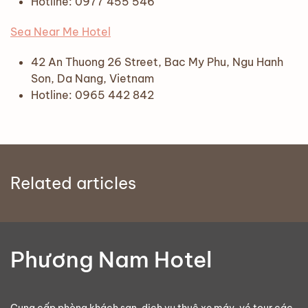
Hotline: 0977 455 546
Sea Near Me Hotel
42 An Thuong 26 Street, Bac My Phu, Ngu Hanh
Son, Da Nang, Vietnam
Hotline: 0965 442 842
Related articles
Phương Nam Hotel
Cung cấp phòng khách sạn, dịch vụ thuê xe máy, vé tour các