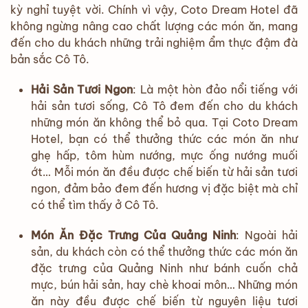
kỳ nghỉ tuyệt vời. Chính vì vậy, Coto Dream Hotel đã
không ngừng nâng cao chất lượng các món ăn, mang
đến cho du khách những trải nghiệm ẩm thực đậm đà
bản sắc Cô Tô.
Hải Sản Tươi Ngon
: Là một hòn đảo nổi tiếng với
hải sản tươi sống, Cô Tô đem đến cho du khách
những món ăn không thể bỏ qua. Tại Coto Dream
Hotel, bạn có thể thưởng thức các món ăn như
ghẹ hấp, tôm hùm nướng, mực ống nướng muối
ớt… Mỗi món ăn đều được chế biến từ hải sản tươi
ngon, đảm bảo đem đến hương vị đặc biệt mà chỉ
có thể tìm thấy ở Cô Tô.
Món Ăn Đặc Trưng Của Quảng Ninh
: Ngoài hải
sản, du khách còn có thể thưởng thức các món ăn
đặc trưng của Quảng Ninh như bánh cuốn chả
mực, bún hải sản, hay chè khoai môn… Những món
ăn này đều được chế biến từ nguyên liệu tươi