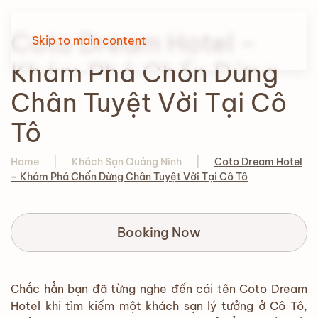
Coto Dream Hotel –
Skip to main content
Khám Phá Chốn Dừng
Chân Tuyệt Vời Tại Cô
Tô
Home
Khách Sạn Quảng Ninh
Coto Dream Hotel
– Khám Phá Chốn Dừng Chân Tuyệt Vời Tại Cô Tô
Booking Now
Chắc hẳn bạn đã từng nghe đến cái tên Coto Dream
Hotel khi tìm kiếm một khách sạn lý tưởng ở Cô Tô,