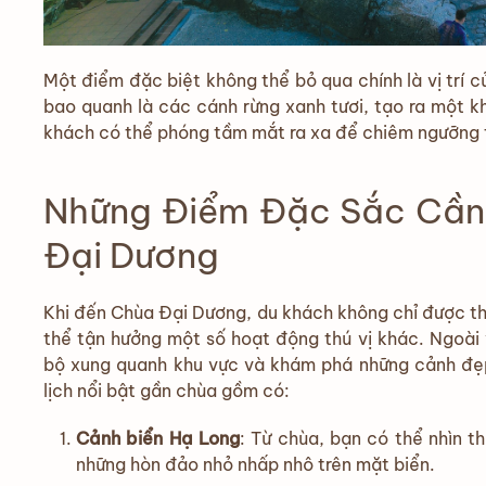
Một điểm đặc biệt không thể bỏ qua chính là vị trí
bao quanh là các cánh rừng xanh tươi, tạo ra một k
khách có thể phóng tầm mắt ra xa để chiêm ngưỡng 
Những Điểm Đặc Sắc Cần
Đại Dương
Khi đến Chùa Đại Dương, du khách không chỉ được t
thể tận hưởng một số hoạt động thú vị khác. Ngoài
bộ xung quanh khu vực và khám phá những cảnh đẹp
lịch nổi bật gần chùa gồm có:
Cảnh biển Hạ Long
: Từ chùa, bạn có thể nhìn 
những hòn đảo nhỏ nhấp nhô trên mặt biển.