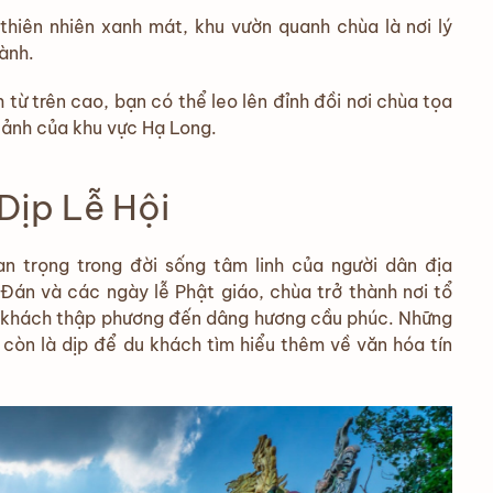
thiên nhiên xanh mát, khu vườn quanh chùa là nơi lý
lành.
 từ trên cao, bạn có thể leo lên đỉnh đồi nơi chùa tọa
cảnh của khu vực Hạ Long.
Dịp Lễ Hội
n trọng trong đời sống tâm linh của người dân địa
 Đán và các ngày lễ Phật giáo, chùa trở thành nơi tổ
ượt khách thập phương đến dâng hương cầu phúc. Những
 còn là dịp để du khách tìm hiểu thêm về văn hóa tín