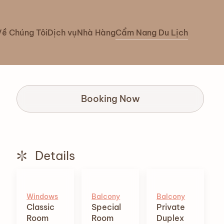
Về Chúng Tôi
Dịch vụ
Nhà Hàng
Cẩm Nang Du Lịch
Booking Now
Details
Windows
Balcony
Balcony
Classic
Special
Private
Room
Room
Duplex