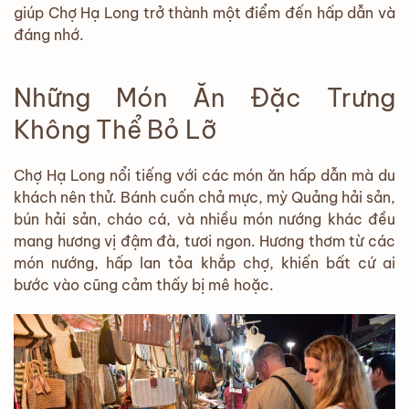
giúp Chợ Hạ Long trở thành một điểm đến hấp dẫn và
đáng nhớ.
Những Món Ăn Đặc Trưng
Không Thể Bỏ Lỡ
Chợ Hạ Long nổi tiếng với các món ăn hấp dẫn mà du
khách nên thử. Bánh cuốn chả mực, mỳ Quảng hải sản,
bún hải sản, cháo cá, và nhiều món nướng khác đều
mang hương vị đậm đà, tươi ngon. Hương thơm từ các
món nướng, hấp lan tỏa khắp chợ, khiến bất cứ ai
bước vào cũng cảm thấy bị mê hoặc.