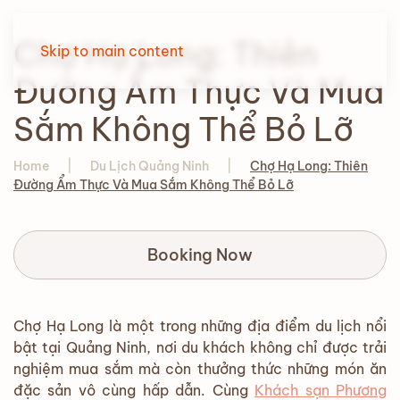
Chợ Hạ Long: Thiên
Skip to main content
Đường Ẩm Thực Và Mua
Sắm Không Thể Bỏ Lỡ
Home
Du Lịch Quảng Ninh
Chợ Hạ Long: Thiên
Đường Ẩm Thực Và Mua Sắm Không Thể Bỏ Lỡ
Booking Now
Chợ Hạ Long là một trong những địa điểm du lịch nổi
bật tại Quảng Ninh, nơi du khách không chỉ được trải
nghiệm mua sắm mà còn thưởng thức những món ăn
đặc sản vô cùng hấp dẫn. Cùng
Khách sạn Phương