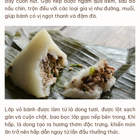
đầy cuốn hút. Gạo nếp được ngâm qua đêm, sau đó
nấu chín, trộn đều với các loại gia vị như đường, muối,
giúp bánh có vị ngọt thanh và đậm đà.
Lớp vỏ bánh được làm từ lá dong tươi, được lột sạch
gân và cuộn chặt, bao bọc lớp gạo nếp bên trong. Khi
hấp, lá dong tạo ra hương thơm đặc trưng, khiến món
ăn trở nên hấp dẫn ngay từ lần đầu thưởng thức.