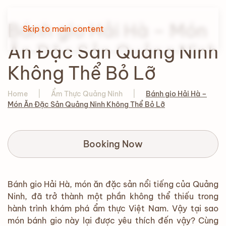
Bánh gio Hải Hà – Món
Skip to main content
Ăn Đặc Sản Quảng Ninh
Không Thể Bỏ Lỡ
Home
Ẩm Thực Quảng Ninh
Bánh gio Hải Hà –
Món Ăn Đặc Sản Quảng Ninh Không Thể Bỏ Lỡ
Booking Now
Bánh gio Hải Hà, món ăn đặc sản nổi tiếng của Quảng
Ninh, đã trở thành một phần không thể thiếu trong
hành trình khám phá ẩm thực Việt Nam. Vậy tại sao
món bánh gio này lại được yêu thích đến vậy? Cùng