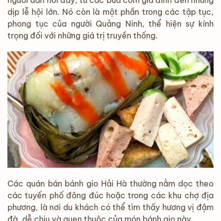
người dân nơi đây, từ các bữa cơm gia đình đến những
dịp lễ hội lớn. Nó còn là một phần trong các tập tục,
phong tục của người Quảng Ninh, thể hiện sự kính
trọng đối với những giá trị truyền thống.
Các quán bán bánh gio Hải Hà thường nằm dọc theo
các tuyến phố đông đúc hoặc trong các khu chợ địa
phương, là nơi du khách có thể tìm thấy hương vị đậm
đà, dễ chịu và quen thuộc của món bánh gio này.